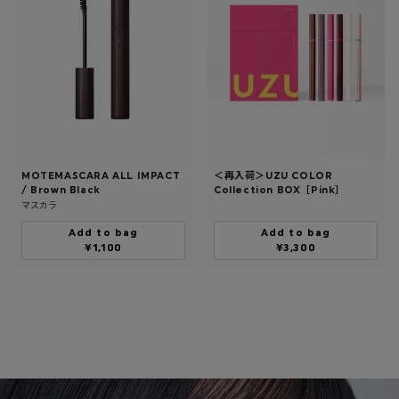
MOTEMASCARA ALL IMPACT
＜再入荷＞UZU COLOR
/ Brown Black
Collection BOX［Pink］
マスカラ
Add to bag
Add to bag
¥1,100
¥3,300