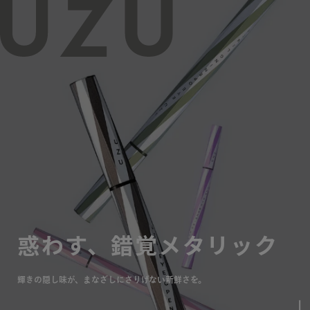
コンテンツにスキッ
ー
プする
ト
惑わす、錯覚メタリック
輝きの隠し味が、まなざしにさりげない新鮮さを。